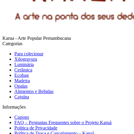
Karua - Arte Popular Pernambucana
Categorias
Para colecionar
Xilogravura
Luminária
Cerâmica
Ecobag
Madeira
Opalas
Alimentos e Bebidas
Cajuína
Informações
Cupons
FAQ – Perguntas Frequentes sobre o Projeto Karuá
Politica de Privacidade
Política de Troca e Cancelamento – Karuá