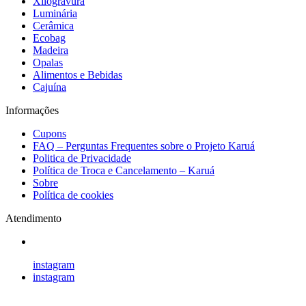
Xilogravura
Luminária
Cerâmica
Ecobag
Madeira
Opalas
Alimentos e Bebidas
Cajuína
Informações
Cupons
FAQ – Perguntas Frequentes sobre o Projeto Karuá
Politica de Privacidade
Política de Troca e Cancelamento – Karuá
Sobre
Política de cookies
Atendimento
instagram
instagram