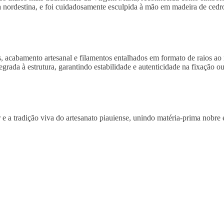
a nordestina, e foi cuidadosamente esculpida à mão em madeira de cedro 
cabamento artesanal e filamentos entalhados em formato de raios ao re
egrada à estrutura, garantindo estabilidade e autenticidade na fixação 
r e a tradição viva do artesanato piauiense, unindo matéria-prima nobre